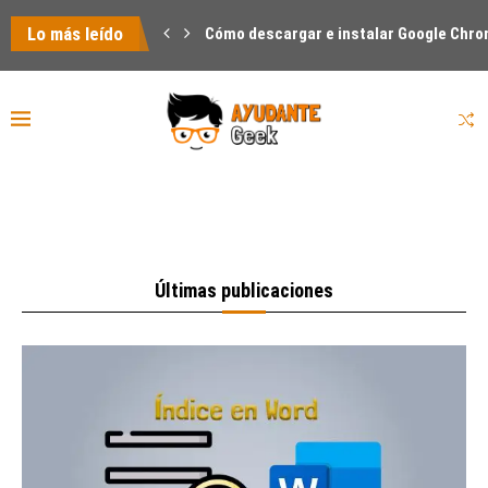
Lo más leído
Cómo descargar e instalar Google Chro
Cómo recuperar un Word no guardado
Cómo descargar la ISO de Windows 10 sin la herramienta de Micros
Así puedes pasar de PNG a PDF sin salir de Windows 10
Cómo insertar una firma en un PDF
Cómo eliminar una cuenta de facebook
Así puedes cambiar el fondo de pantalla de Whatsapp
Cómo hacer un índice en Word eficaz con marcadores y vínculos
Últimas publicaciones
Así puedes descargar Windows 11 Pro oficial
Cómo eliminar una cuenta de Gmail